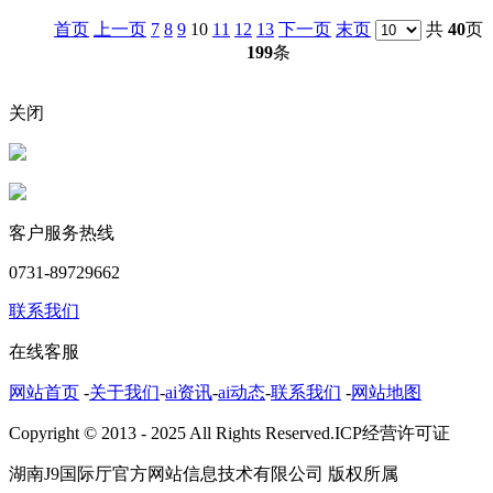
首页
上一页
7
8
9
10
11
12
13
下一页
末页
共
40
页
199
条
关闭
客户服务热线
0731-89729662
联系我们
在线客服
网站首页
-
关于我们
-
ai资讯
-
ai动态
-
联系我们
-
网站地图
Copyright © 2013 - 2025 All Rights Reserved.ICP经营许可证
湖南J9国际厅官方网站信息技术有限公司 版权所属