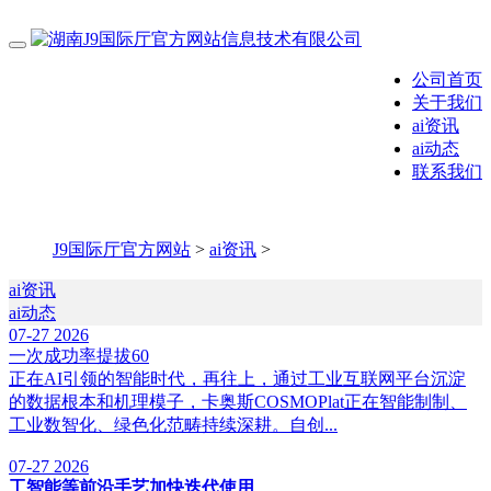
公司首页
关于我们
ai资讯
ai动态
联系我们
J9国际厅官方网站
>
ai资讯
>
ai资讯
ai动态
07-27
2026
一次成功率提拔60
正在AI引领的智能时代，再往上，通过工业互联网平台沉淀
的数据根本和机理模子，卡奥斯COSMOPlat正在智能制制、
工业数智化、绿色化范畴持续深耕。自创...
07-27
2026
工智能等前沿手艺加快迭代使用